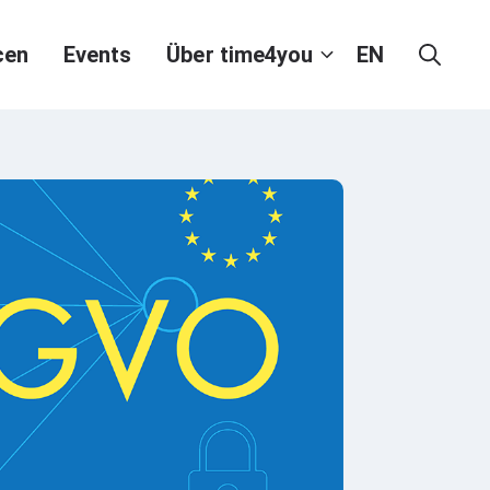
cen
Events
Über time4you
EN