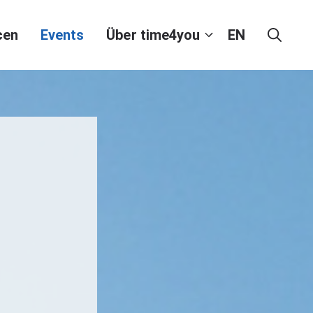
cen
Events
Über time4you
EN