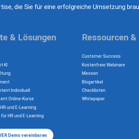
tise, die Sie für eine erfolgreiche Umsetzung bra
te & Lösungen
Ressourcen &
Customer Success
t KI
Kostenfreie Webinare
ltung
Messen
ement
Blogartikel
tent Individuell
Checklisten
ent Online-Kurse
Whitepaper
 HR und E-Learning
 für HR und E-Learning
VER Demo vereinbaren