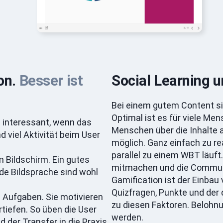
ion.
Besser ist
Social Learning 
Bei einem gutem Content sind
Optimal ist es für viele Me
 interessant, wenn das
Menschen über die Inhalte a
d viel Aktivität beim User
möglich. Ganz einfach zu re
parallel zu einem WBT läuft
m Bildschirm. Ein gutes
mitmachen und die Commun
e Bildsprache sind wohl
Gamification ist der Einbau
Quizfragen, Punkte und der 
 Aufgaben. Sie motivieren
zu diesen Faktoren. Belohn
rtiefen. So üben die User
werden.
 der Transfer in die Praxis