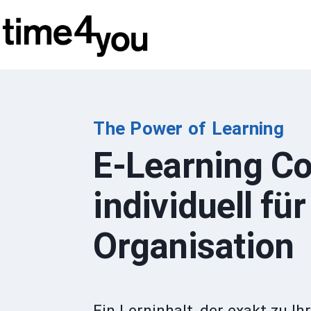
Zum
Inhalt
springen
The Power of Learning
E-Learning Co
individuell für
Organisation
Ein Lerninhalt, der exakt zu 