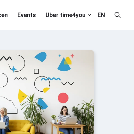
cen
Events
Über time4you
EN