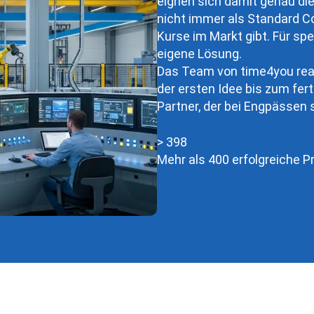
eignen sich damit genau die 
nicht immer als Standard Co
Kurse im Markt gibt. Für spe
eigene Lösung.
Das Team von time4you realis
der ersten Idee bis zum fer
Partner, der bei Engpässen s
400
>
400
Mehr als 400 erfolgreiche P