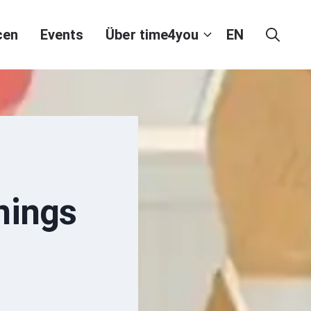
cen
Events
Über time4you
EN
nings