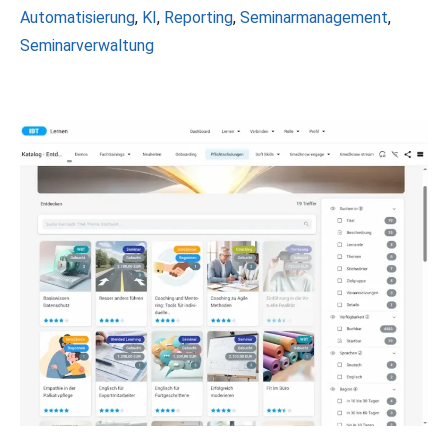
Schlagwörter
Automatisierung
,
KI
,
Reporting
,
Seminarmanagement
,
Seminarverwaltung