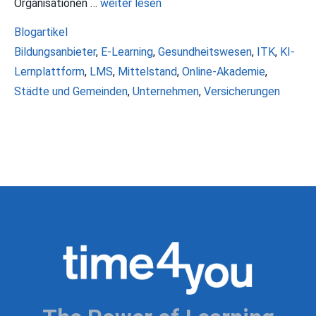
Organisationen …
weiter lesen
Kategorien
Blogartikel
Schlagwörter
Bildungsanbieter
,
E-Learning
,
Gesundheitswesen
,
ITK
,
KI-
Lernplattform
,
LMS
,
Mittelstand
,
Online-Akademie
,
Städte und Gemeinden
,
Unternehmen
,
Versicherungen