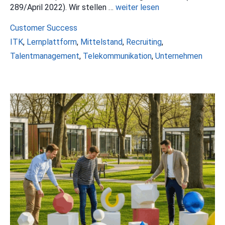
289/April 2022). Wir stellen …
weiter lesen
Kategorien
Customer Success
Schlagwörter
ITK
,
Lernplattform
,
Mittelstand
,
Recruiting
,
Talentmanagement
,
Telekommunikation
,
Unternehmen