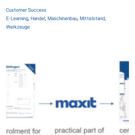
Kategorien
Customer Success
Schlagwörter
E-Learning
,
Handel
,
Maschinenbau
,
Mittelstand
,
Werkzeuge