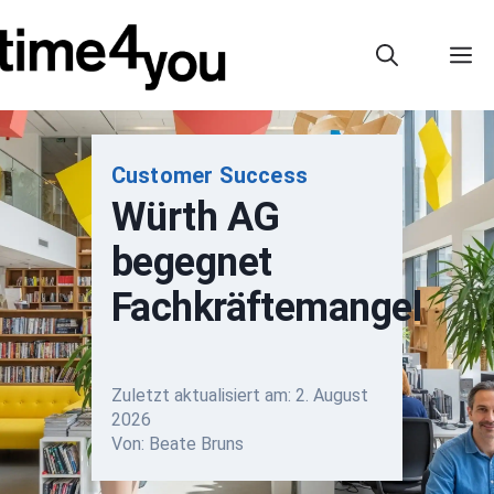
Zum
Inhalt
M
springen
Customer Success
Würth AG
begegnet
Fachkräftemangel
Zuletzt aktualisiert am:
2. August
2026
Von: Beate Bruns