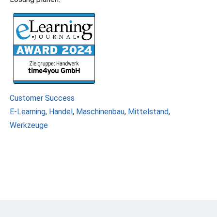
Kategorien
Customer Success
Schlagwörter
E-Learning
,
Handel
,
Maschinenbau
,
Mittelstand
,
Werkzeuge