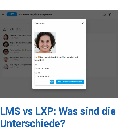
LMS vs LXP: Was sind die
Unterschiede?