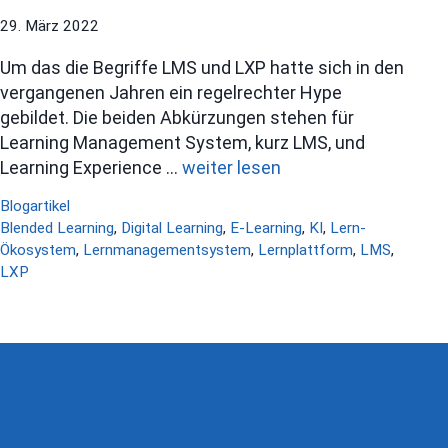
29. März 2022
Um das die Begriffe LMS und LXP hatte sich in den
vergangenen Jahren ein regelrechter Hype
gebildet. Die beiden Abkürzungen stehen für
Learning Management System, kurz LMS, und
Learning Experience …
weiter lesen
Kategorien
Blogartikel
Schlagwörter
Blended Learning
,
Digital Learning
,
E-Learning
,
KI
,
Lern-
Ökosystem
,
Lernmanagementsystem
,
Lernplattform
,
LMS
,
LXP