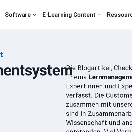
Software
E-Learning Content
Ressour
t
entsystem
Die Blogartikel, Che
Thema
Lernmanagem
Expertinnen und Exp
verfasst. Die Custom
zusammen mit unseren
sind in Zusammenarbe
Wissenschaft und an
entstanden. Viel Ver