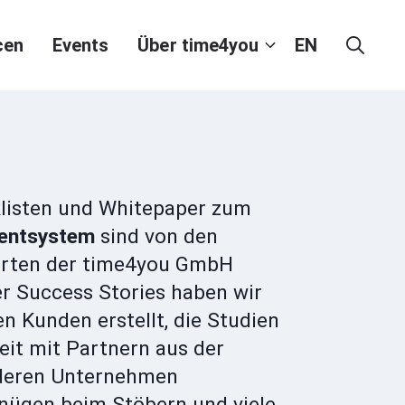
cen
Events
Über time4you
EN
cklisten und Whitepaper zum
entsystem
sind von den
erten der time4you GmbH
er Success Stories haben wir
 Kunden erstellt, die Studien
it mit Partnern aus der
deren Unternehmen
gnügen beim Stöbern und viele