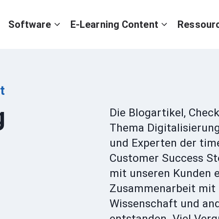
Software
E-Learning Content
Ressour
t
g
Die Blogartikel, Che
Thema Digitalisierun
und Experten der tim
Customer Success St
mit unseren Kunden er
Zusammenarbeit mit 
Wissenschaft und an
entstanden. Viel Ver