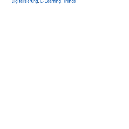
Schlagwörter
Digitalisierung
,
E-Learning
,
Trends