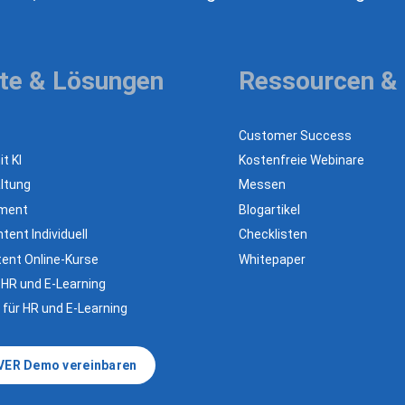
te & Lösungen
Ressourcen &
Customer Success
t KI
Kostenfreie Webinare
ltung
Messen
ement
Blogartikel
tent Individuell
Checklisten
ent Online-Kurse
Whitepaper
 HR und E-Learning
 für HR und E-Learning
VER Demo vereinbaren