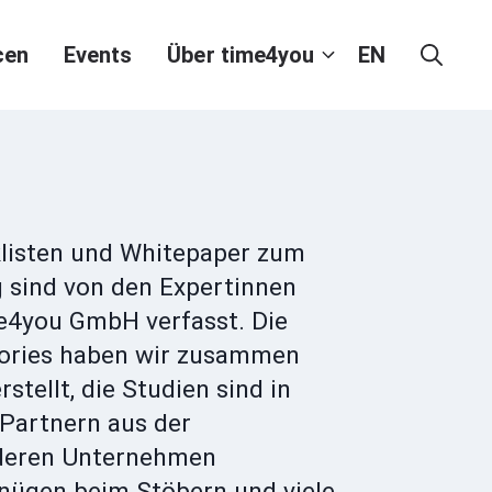
cen
Events
Über time4you
EN
cklisten und Whitepaper zum
g sind von den Expertinnen
e4you GmbH verfasst. Die
ories haben wir zusammen
stellt, die Studien sind in
Partnern aus der
deren Unternehmen
gnügen beim Stöbern und viele