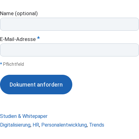
DL:
Name (optional)
Studie
–
Die
*
E-Mail-Adresse
Zukunft
des
Lernens
Pflichtfeld
Dokument anfordern
Kategorien
Studien & Whitepaper
Schlagwörter
Digitalisierung
,
HR
,
Personalentwicklung
,
Trends