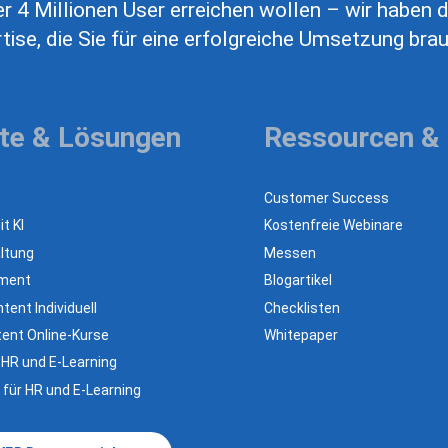
r 4 Millionen User erreichen wollen – wir haben d
tise, die Sie für eine erfolgreiche Umsetzung bra
te & Lösungen
Ressourcen &
Customer Success
t KI
Kostenfreie Webinare
ltung
Messen
ement
Blogartikel
tent Individuell
Checklisten
ent Online-Kurse
Whitepaper
 HR und E-Learning
 für HR und E-Learning