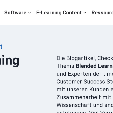
Software
E-Learning Content
Ressour
t
ning
Die Blogartikel, Che
Thema
Blended Lear
und Experten der tim
Customer Success St
mit unseren Kunden er
Zusammenarbeit mit 
Wissenschaft und an
entstanden. Viel Ver