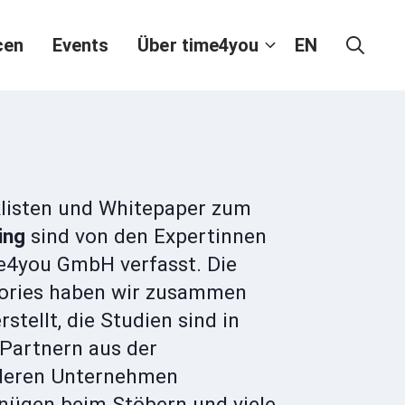
cen
Events
Über time4you
EN
cklisten und Whitepaper zum
ning
sind von den Expertinnen
e4you GmbH verfasst. Die
ories haben wir zusammen
stellt, die Studien sind in
Partnern aus der
deren Unternehmen
gnügen beim Stöbern und viele