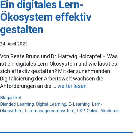
Ein digitales Lern-
Ökosystem effektiv
gestalten
24. April 2023
Von Beate Bruns und Dr. Hartwig Holzapfel – Was
ist ein digitales Lern-Ökosystem und wie lässt es
sich effektiv gestalten? Mit der zunehmenden
Digitalisierung der Arbeitswelt wachsen die
Anforderungen an die …
weiter lesen
Kategorien
Blogartikel
Schlagwörter
Blended Learning
,
Digital Learning
,
E-Learning
,
Lern-
Ökosystem
,
Lernmanagementsystem
,
LXP
,
Online-Akademie