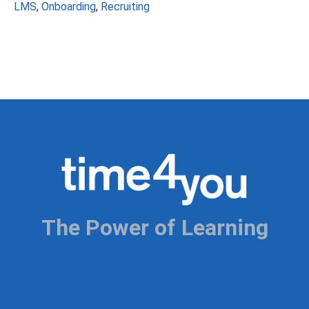
Schlagwörter
LMS
,
Onboarding
,
Recruiting
The Power of Learning