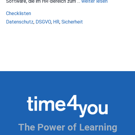
Software, die im HR-Bereich zum …
weiter lesen
Kategorien
Checklisten
Schlagwörter
Datenschutz
,
DSGVO
,
HR
,
Sicherheit
The Power of Learning