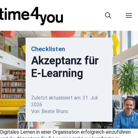
Zum
Inhalt
M
springen
Checklisten
Akzeptanz für
E-Learning
Zuletzt aktualisiert am:
31. Juli
2026
Von: Beate Bruns
Digitales Lernen in einer Organisation erfolgreich einzuführen