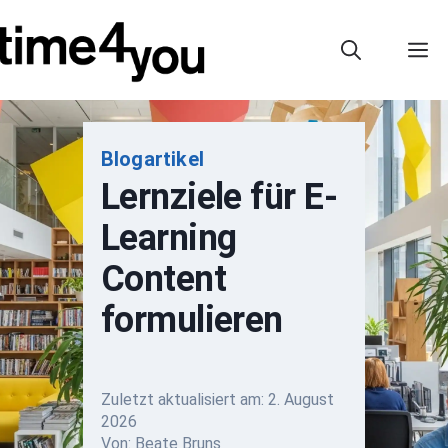
Zum
Inhalt
M
springen
Blogartikel
Lernziele für E-
Learning
Content
formulieren
Zuletzt aktualisiert am:
2. August
2026
Von: Beate Bruns