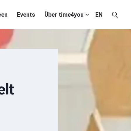
cen
Events
Über time4you
EN
elt