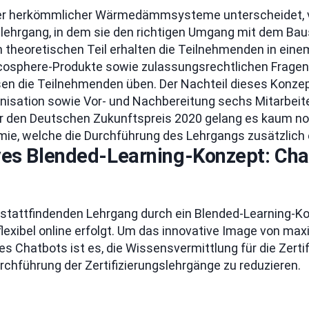
der herkömmlicher Wärmedämmsysteme unterscheidet, ver
slehrgang, in dem sie den richtigen Umgang mit dem Bau
m theoretischen Teil erhalten die Teilnehmenden in ein
ecosphere-Produkte sowie zulassungsrechtlichen Frage
ssen die Teilnehmenden üben. Der Nachteil dieses Konzep
anisation sowie Vor- und Nachbereitung sechs Mitarbeit
 den Deutschen Zukunftspreis 2020 gelang es kaum noc
mie, welche die Durchführung des Lehrgangs zusätzlich
ives Blended-Learning-Konzept: Cha
t stattfindenden Lehrgang durch ein Blended-Learning-K
 flexibel online erfolgt. Um das innovative Image von maxi
s Chatbots ist es, die Wissensvermittlung für die Zerti
rchführung der Zertifizierungslehrgänge zu reduzieren.